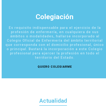
go
buttons
to
the
Colegiación
first
slide
Es requisito indispensable para el ejercicio de la
profesión de enfermería, en cualquiera de sus
ámbitos o modalidades, hallarse incorporado al
Colegio Oficial de Enfermería del ámbito territorial
que corresponda con el domicilio profesional, único
o principal. Bastará la incorporación a este Colegio
profesional para ejercer la profesión en todo el
territorio del Estado.
QUIERO COLEGIARME
Actualidad