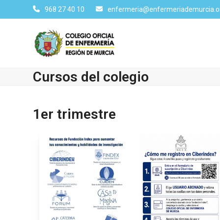
Skip
968 27 40 10
enfermeria@enfermeriademurcia.o
to
content
Cursos del colegio
1er trimestre