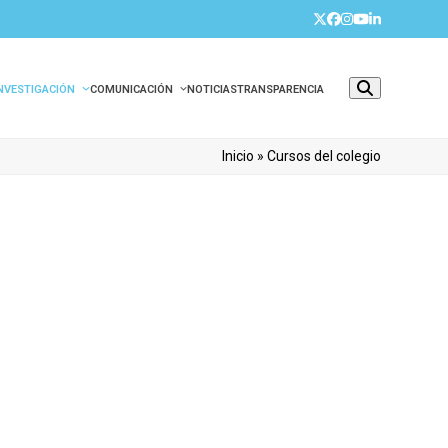
Twitter
Facebook
Instagram
YouTube
LinkedIn
INVESTIGACIÓN
COMUNICACIÓN
NOTICIAS
TRANSPARENCIA
Inicio
»
Cursos del colegio