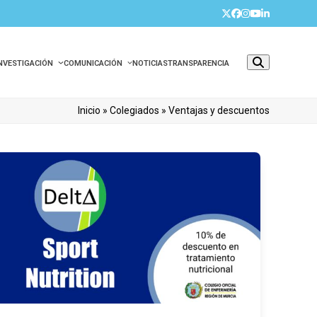
Twitter
Facebook
Instagram
YouTube
LinkedIn
INVESTIGACIÓN
COMUNICACIÓN
NOTICIAS
TRANSPARENCIA
Inicio
»
Colegiados
»
Ventajas y descuentos