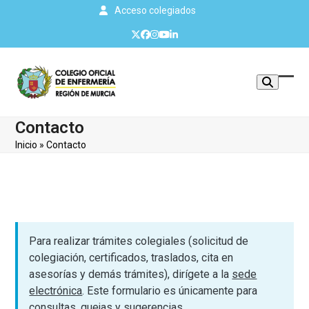
Skip
Acceso colegiados
to
Twitter
Facebook
Instagram
YouTube
LinkedIn
content
Mos
Cerr
u
men
Contacto
ocul
móvi
Inicio
»
Contacto
men
Para realizar trámites colegiales (solicitud de
colegiación, certificados, traslados, cita en
asesorías y demás trámites), dirígete a la
sede
electrónica
. Este formulario es únicamente para
consultas, quejas y sugerencias.