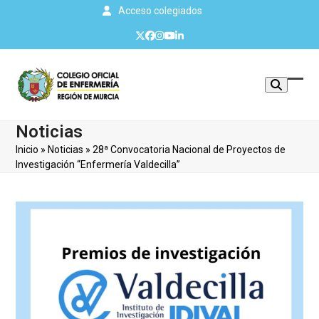
Skip
Acceso colegiados
to
Twitter
Facebook
Instagram
YouTube
LinkedIn
content
Mos
Cerr
u
men
Noticias
ocul
móvi
Inicio
»
Noticias
»
28ª Convocatoria Nacional de Proyectos de
men
Investigación “Enfermería Valdecilla”