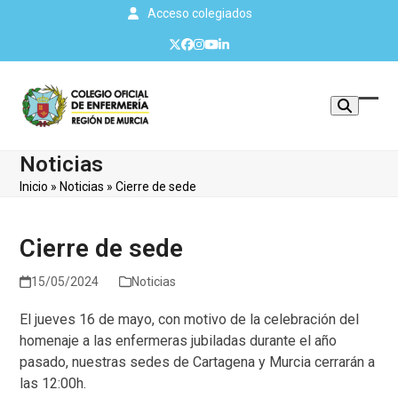
Skip
Acceso colegiados
to
Twitter
Facebook
Instagram
YouTube
LinkedIn
content
Mos
Cerr
u
men
Noticias
ocul
móvi
Inicio
»
Noticias
»
Cierre de sede
men
Cierre de sede
15/05/2024
Noticias
El jueves 16 de mayo, con motivo de la celebración del
homenaje a las enfermeras jubiladas durante el año
pasado, nuestras sedes de Cartagena y Murcia cerrarán a
las 12:00h.