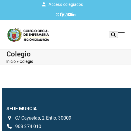
Skip
Acceso colegiados
to
Twitter
Facebook
Instagram
YouTube
LinkedIn
content
Mos
Cerr
u
men
Colegio
ocul
móvi
Inicio
»
Colegio
men
SEDE MURCIA
C/ Cayuelas, 2 Entlo. 30009
968 274 010