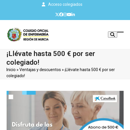
Skip
Acceso colegiados
to
Twitter
Facebook
Instagram
YouTube
LinkedIn
content
Mos
Cerr
u
men
¡Llévate hasta 500 € por ser
ocul
móvi
colegiado!
men
Inicio
»
Ventajas y descuentos
»
¡Llévate hasta 500 € por ser
colegiado!