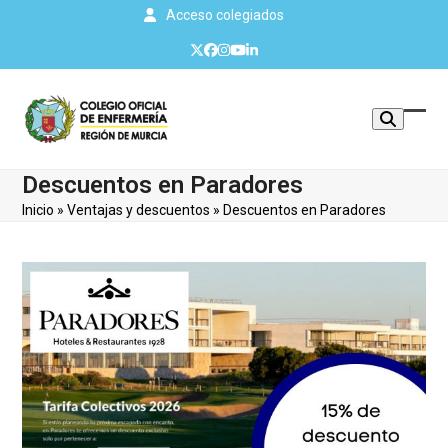
Skip
Acceso colegiados
to
Twitter
Facebook
Instagram
YouTube
LinkedIn
content
Mos
Cerr
u
men
Descuentos en Paradores
ocul
móvi
Inicio
»
Ventajas y descuentos
»
Descuentos en Paradores
men