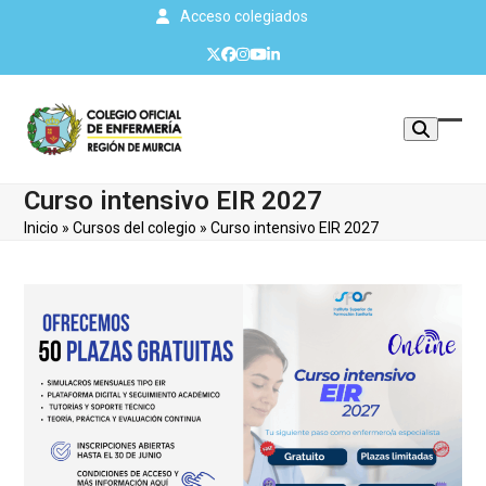
Skip
Acceso colegiados
to
Twitter
Facebook
Instagram
YouTube
LinkedIn
content
Mos
Cerr
u
men
Curso intensivo EIR 2027
ocul
móvi
Inicio
»
Cursos del colegio
»
Curso intensivo EIR 2027
men