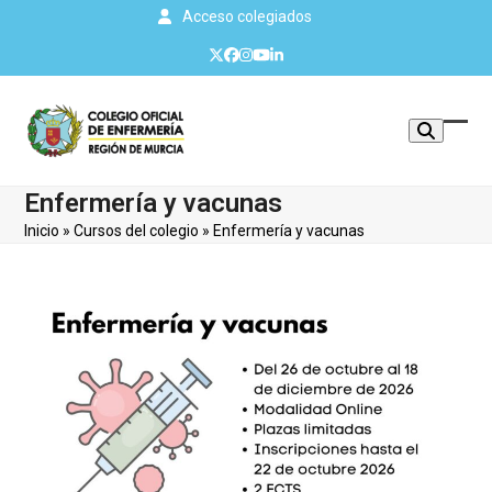
Skip
Acceso colegiados
to
Twitter
Facebook
Instagram
YouTube
LinkedIn
content
Mos
Cerr
u
men
Enfermería y vacunas
ocul
móvi
Inicio
»
Cursos del colegio
»
Enfermería y vacunas
men