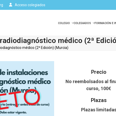
rg
Acceso colegiados
COLEGIO
COLEGIADOS
FORMACIÓN E 
 radiodiagnóstico médico (2ª Edici
iodiagnóstico médico (2ª Edición) (Murcia)
Precio
No reembolsados al fina
curso, 100€
Plazas
Plazas limitada