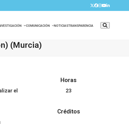
Twitter
Facebook
Instagram
YouTube
LinkedIn
INVESTIGACIÓN
COMUNICACIÓN
NOTICIAS
TRANSPARENCIA
ón) (Murcia)
Horas
lizar el
23
Créditos
s