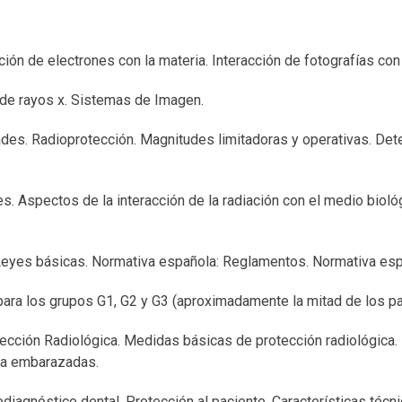
ión de electrones con la materia. Interacción de fotografías con
s de rayos x. Sistemas de Imagen.
ades. Radioprotección. Magnitudes limitadoras y operativas. Det
es. Aspectos de la interacción de la radiación con el medio bioló
Leyes básicas. Normativa española: Reglamentos. Normativa espa
para los grupos G1, G2 y G3 (aproximadamente la mitad de los par
tección Radiológica. Medidas básicas de protección radiológica.
n a embarazadas.
odiagnóstico dental. Protección al paciente. Características técn