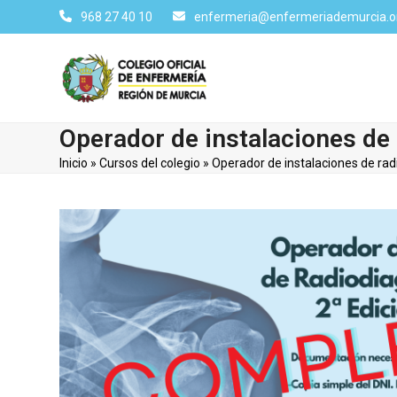
Skip
968 27 40 10
enfermeria@enfermeriademurcia.o
to
content
Operador de instalaciones de
Inicio
»
Cursos del colegio
»
Operador de instalaciones de rad