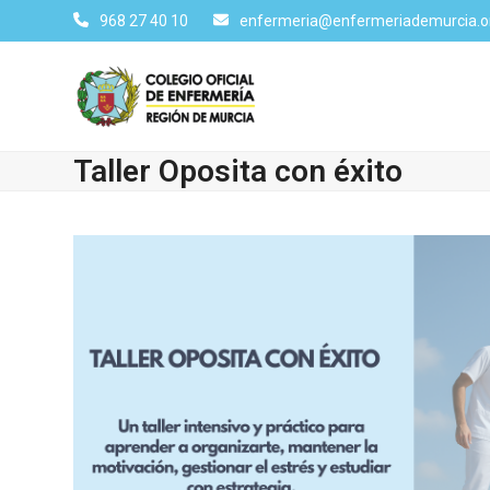
Skip
968 27 40 10
enfermeria@enfermeriademurcia.o
to
content
Taller Oposita con éxito