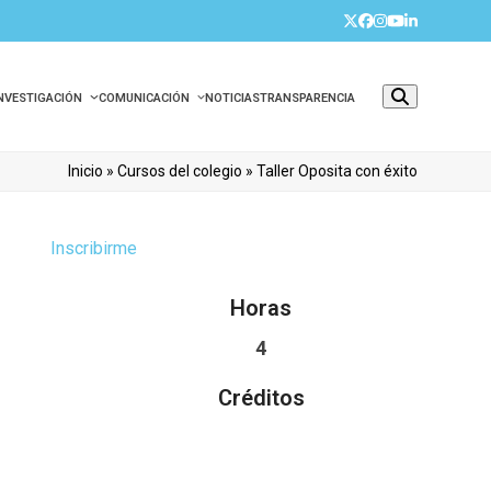
Twitter
Facebook
Instagram
YouTube
LinkedIn
INVESTIGACIÓN
COMUNICACIÓN
NOTICIAS
TRANSPARENCIA
Inicio
»
Cursos del colegio
»
Taller Oposita con éxito
Inscribirme
Horas
4
Créditos