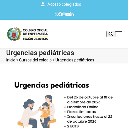
Skip
Acceso colegiados
to
Twitter
Facebook
Instagram
YouTube
LinkedIn
content
Mos
Cerr
u
men
Urgencias pediátricas
ocul
móvi
Inicio
»
Cursos del colegio
»
Urgencias pediátricas
men