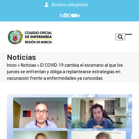
Skip
Acceso colegiados
to
Twitter
Facebook
Instagram
YouTube
LinkedIn
content
Mos
Cerr
u
men
Noticias
ocul
móvi
Inicio
»
Noticias
»
El COVID-19 cambia el escenario al que los
men
jueces se enfrentan y obliga a replantearse estrategias en
vacunación frente a enfermedades ya conocidas