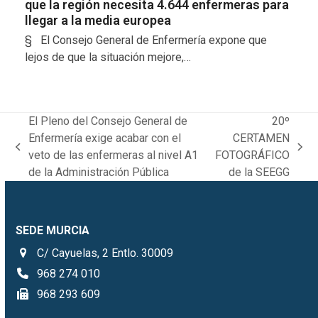
que la región necesita 4.644 enfermeras para
llegar a la media europea
§ El Consejo General de Enfermería expone que
lejos de que la situación mejore,…
El Pleno del Consejo General de
20º
Enfermería exige acabar con el
CERTAMEN
previous
next
veto de las enfermeras al nivel A1
FOTOGRÁFICO
post:
post:
de la Administración Pública
de la SEEGG
SEDE MURCIA
C/ Cayuelas, 2 Entlo. 30009
968 274 010
968 293 609