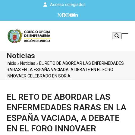
Skip
Acceso colegiados
to
Twitter
Facebook
Instagram
YouTube
LinkedIn
content
Mos
Cerr
u
men
Noticias
ocul
móvi
Inicio
»
Noticias
»
EL RETO DE ABORDAR LAS ENFERMEDADES
men
RARAS EN LA ESPAÑA VACIADA, A DEBATE EN EL FORO
INNOVAER CELEBRADO EN SORIA
EL RETO DE ABORDAR LAS
ENFERMEDADES RARAS EN LA
ESPAÑA VACIADA, A DEBATE
EN EL FORO INNOVAER