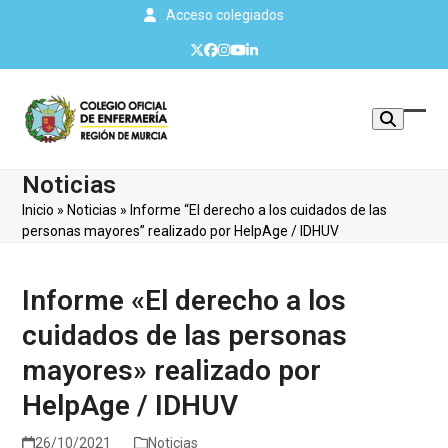
Skip
Acceso colegiados
to
Twitter
Facebook
Instagram
YouTube
LinkedIn
content
Mos
Cerr
u
men
Noticias
ocul
móvi
Inicio
»
Noticias
»
Informe “El derecho a los cuidados de las
men
personas mayores” realizado por HelpAge / IDHUV
Informe «El derecho a los
cuidados de las personas
mayores» realizado por
HelpAge / IDHUV
26/10/2021
Noticias