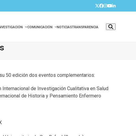
Twitter
Facebook
Instagram
YouTube
LinkedIn
INVESTIGACIÓN
COMUNICACIÓN
NOTICIAS
TRANSPARENCIA
os
su 50 edición dos eventos complementarios:
nternacional de Investigación Cualitativa en Salud
rnacional de Historia y Pensamiento Enfermero
X