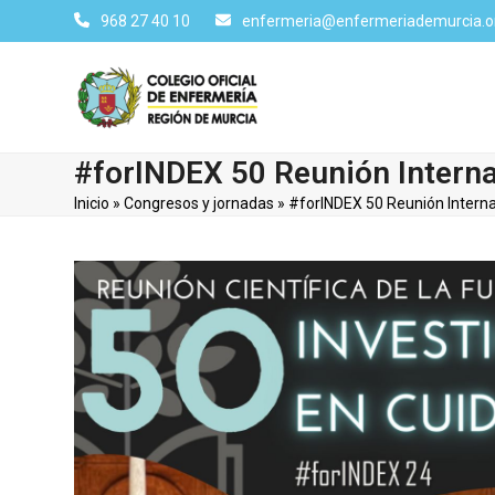
Skip
968 27 40 10
enfermeria@enfermeriademurcia.o
to
content
#forINDEX 50 Reunión Interna
Inicio
»
Congresos y jornadas
»
#forINDEX 50 Reunión Interna