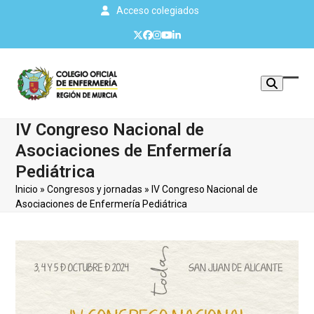
Skip
Acceso colegiados
to
Twitter
Facebook
Instagram
YouTube
LinkedIn
content
Mos
Cerr
u
men
IV Congreso Nacional de
ocul
móvi
Asociaciones de Enfermería
men
Pediátrica
Inicio
»
Congresos y jornadas
»
IV Congreso Nacional de
Asociaciones de Enfermería Pediátrica