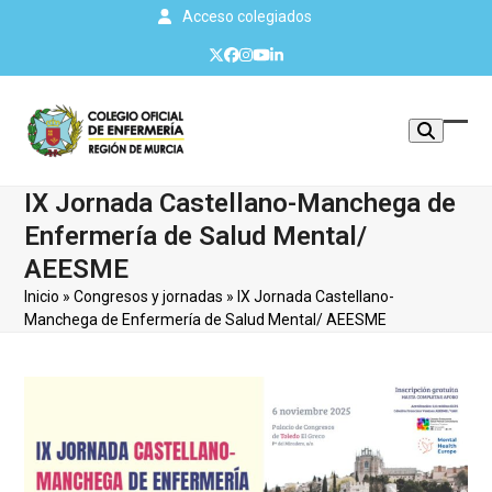
Skip
Acceso colegiados
to
Twitter
Facebook
Instagram
YouTube
LinkedIn
content
Mos
Cerr
u
men
IX Jornada Castellano-Manchega de
ocul
móvi
Enfermería de Salud Mental/
men
AEESME
Inicio
»
Congresos y jornadas
»
IX Jornada Castellano-
Manchega de Enfermería de Salud Mental/ AEESME