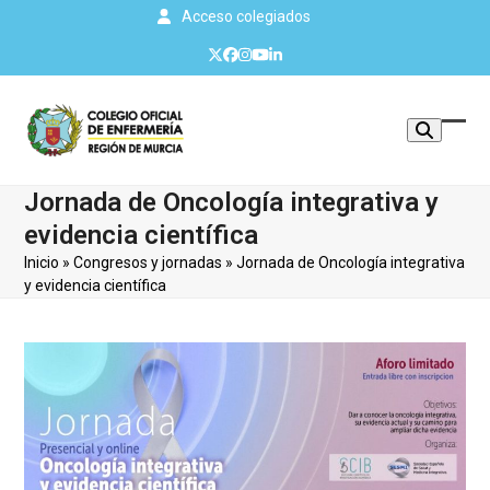
Skip
Acceso colegiados
to
Twitter
Facebook
Instagram
YouTube
LinkedIn
content
Mos
Cerr
u
men
Jornada de Oncología integrativa y
ocul
móvi
evidencia científica
men
Inicio
»
Congresos y jornadas
»
Jornada de Oncología integrativa
y evidencia científica