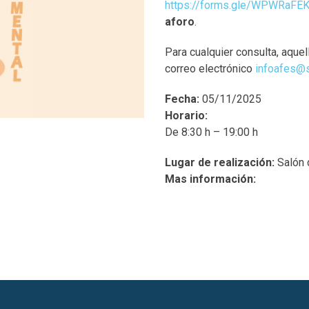
https://forms.gle/WPWRaF
aforo
.
Para cualquier consulta, aque
correo electrónico
infoafes@s
Fecha:
05/11/2025
Horario:
De 8:30 h – 19:00 h
Lugar de realización:
Salón 
Mas información: