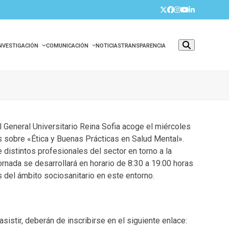
Twitter
Facebook
Instagram
YouTube
LinkedIn
INVESTIGACIÓN
COMUNICACIÓN
NOTICIAS
TRANSPARENCIA
l General Universitario Reina Sofia acoge el miércoles
 sobre «Ética y Buenas Prácticas en Salud Mental».
 distintos profesionales del sector en torno a la
ornada se desarrollará en horario de 8:30 a 19:00 horas
s del ámbito sociosanitario en este entorno.
istir, deberán de inscribirse en el siguiente enlace: