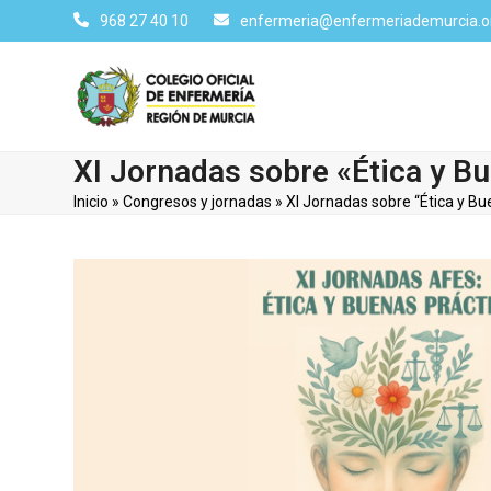
Skip
968 27 40 10
enfermeria@enfermeriademurcia.o
to
content
XI Jornadas sobre «Ética y B
Inicio
»
Congresos y jornadas
»
XI Jornadas sobre “Ética y Bu