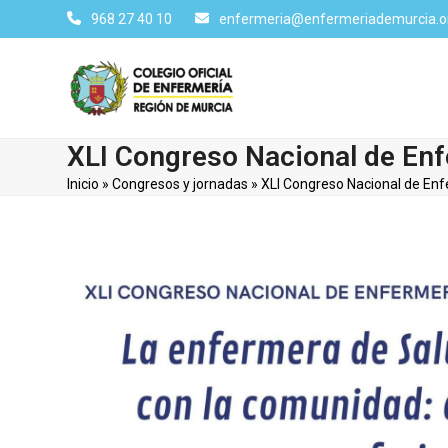
Skip
968 27 40 10
enfermeria@enfermeriademurcia.o
to
content
XLI Congreso Nacional de Enf
Inicio
»
Congresos y jornadas
»
XLI Congreso Nacional de Enf