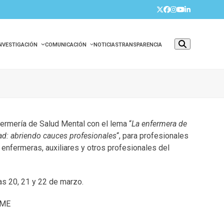
Twitter
Facebook
Instagram
YouTube
LinkedIn
INVESTIGACIÓN
COMUNICACIÓN
NOTICIAS
TRANSPARENCIA
ermería de Salud Mental con el lema “
La enfermera de
d: abriendo cauces profesionales
“, para profesionales
 enfermeras, auxiliares y otros profesionales del
as 20, 21 y 22 de marzo.
ME