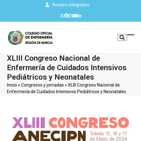
Skip
Acceso colegiados
to
Twitter
Facebook
Instagram
YouTube
LinkedIn
content
Mos
Cerr
u
men
XLIII Congreso Nacional de
ocul
móvi
Enfermería de Cuidados Intensivos
men
Pediátricos y Neonatales
Inicio
»
Congresos y jornadas
»
XLIII Congreso Nacional de
Enfermería de Cuidados Intensivos Pediátricos y Neonatales