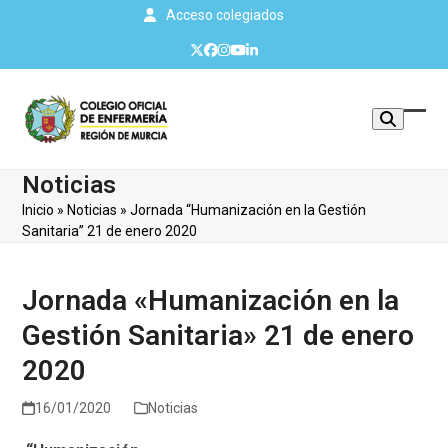
Skip
Acceso colegiados
to
Twitter
Facebook
Instagram
YouTube
LinkedIn
content
Mos
Cerr
u
men
Noticias
ocul
móvi
Inicio
»
Noticias
»
Jornada “Humanización en la Gestión
men
Sanitaria” 21 de enero 2020
Jornada «Humanización en la
Gestión Sanitaria» 21 de enero
2020
16/01/2020
Noticias