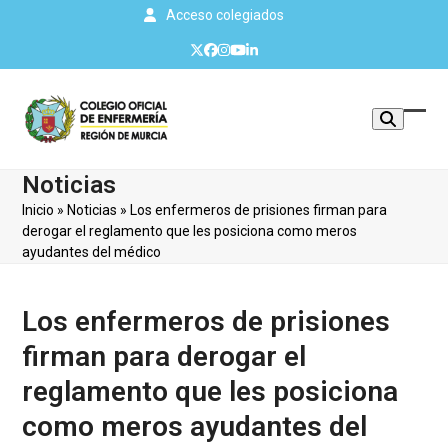
Skip
Acceso colegiados
to
Twitter
Facebook
Instagram
YouTube
LinkedIn
content
Mos
Cerr
u
men
Noticias
ocul
móvi
Inicio
»
Noticias
»
Los enfermeros de prisiones firman para
men
derogar el reglamento que les posiciona como meros
ayudantes del médico
Los enfermeros de prisiones
firman para derogar el
reglamento que les posiciona
como meros ayudantes del