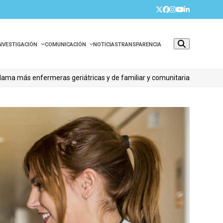
Twitter
Facebook
Instagram
YouTube
LinkedIn
INVESTIGACIÓN
COMUNICACIÓN
NOTICIAS
TRANSPARENCIA
eclama más enfermeras geriátricas y de familiar y comunitaria