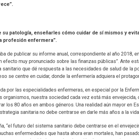
rece”.
e su patología, enseñarles cómo cuidar de sí mismos y evit
la profesión enfermera”.
a de publicar su informe anual, correspondiente al año 2018, en
n efecto muy pronunciado sobre las finanzas públicas”. Ante est
 sanitario que dé respuesta a las necesidades de salud de la p
peso se centre en cuidar, donde la enfermería adquiera el prota
 por las especialidades enfermeras, en especial por la Enfermer
 organismos, nuestra sociedad cada vez está más envejecida, 
ar los 80 años en ambos géneros. Una realidad aún mayor en E
strategia sanitaria no debe centrarse en darle más años a la vida
a, “el futuro del sistema sanitario debe centrarse en el envejec
 muchas enfermedades que hasta ahora eran mortales, han pasado