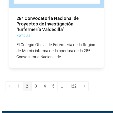
28ª Convocatoria Nacional de
Proyectos de Investigación
“Enfermería Valdecilla”
NOTICIAS
El Colegio Oficial de Enfermería de la Región
de Murcia informa de la apertura de la 28ª
Convocatoria Nacional de…
Anterior
Page
Page
Page
Page
Page
Page
Siguiente
1
2
3
4
5
…
122