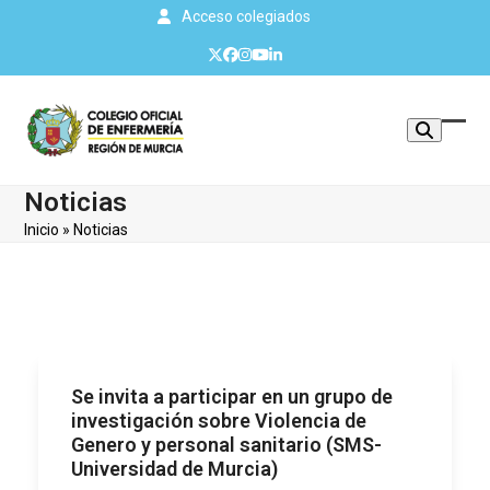
Skip
Acceso colegiados
to
Twitter
Facebook
Instagram
YouTube
LinkedIn
content
Mos
Cerr
u
men
Noticias
ocul
móvi
Inicio
»
Noticias
men
Se invita a participar en un grupo de
investigación sobre Violencia de
Genero y personal sanitario (SMS-
Universidad de Murcia)