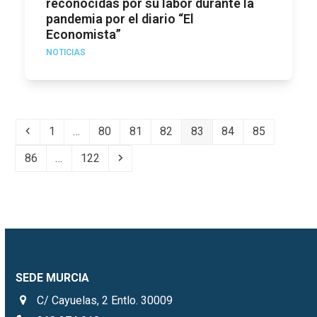
reconocidas por su labor durante la
pandemia por el diario “El
Economista”
NOTICIAS
Anterior
Page
Page
Page
Page
Page
Page
Page
1
…
80
81
82
83
84
85
Page
Page
Siguiente
86
…
122
SEDE MURCIA
C/ Cayuelas, 2 Entlo. 30009