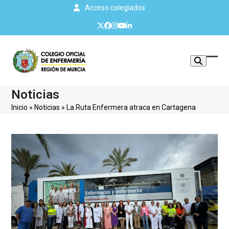
Skip
Acceso colegiados
to
Twitter
Facebook
Instagram
YouTube
LinkedIn
content
Mos
Cerr
u
men
Noticias
ocul
móvi
Inicio
»
Noticias
»
La Ruta Enfermera atraca en Cartagena
men