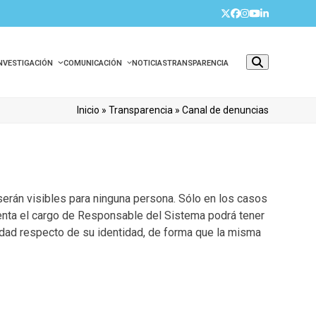
Twitter
Facebook
Instagram
YouTube
LinkedIn
INVESTIGACIÓN
COMUNICACIÓN
NOTICIAS
TRANSPARENCIA
Inicio
»
Transparencia
»
Canal de denuncias
erán visibles para ninguna persona. Sólo en los casos
tenta el cargo de Responsable del Sistema podrá tener
lidad respecto de su identidad, de forma que la misma