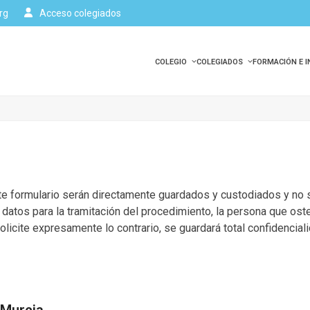
rg
Acceso colegiados
COLEGIO
COLEGIADOS
FORMACIÓN E 
te formulario serán directamente guardados y custodiados y no s
datos para la tramitación del procedimiento, la persona que os
licite expresamente lo contrario, se guardará total confidencia