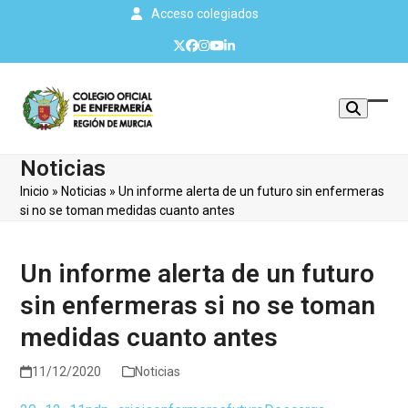
Skip
Acceso colegiados
to
Twitter
Facebook
Instagram
YouTube
LinkedIn
content
Mos
Cerr
u
men
Noticias
ocul
móvi
Inicio
»
Noticias
»
Un informe alerta de un futuro sin enfermeras
men
si no se toman medidas cuanto antes
Un informe alerta de un futuro
sin enfermeras si no se toman
medidas cuanto antes
11/12/2020
Noticias