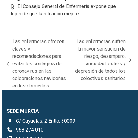
§ El Consejo General de Enfermería expone que
lejos de que la situación mejore,…
Las enfermeras ofrecen
Las enfermeras sufren
claves y
la mayor sensación de
recomendaciones para
riesgo, desamparo,
next
evitar los contagios de
ansiedad, estrés y
previous
post:
coronavirus en las
depresión de todos los
post:
celebraciones navideñas
colectivos sanitarios
en los domicilios
SEDE MURCIA
C/ Cayuelas, 2 Entlo. 30009
968 274 010